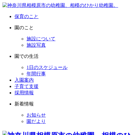
保育のこと
園のこと
施設について
施設写真
園での生活
1日のスケジュール
年間行事
入園案内
子育て支援
採用情報
新着情報
お知らせ
園だより