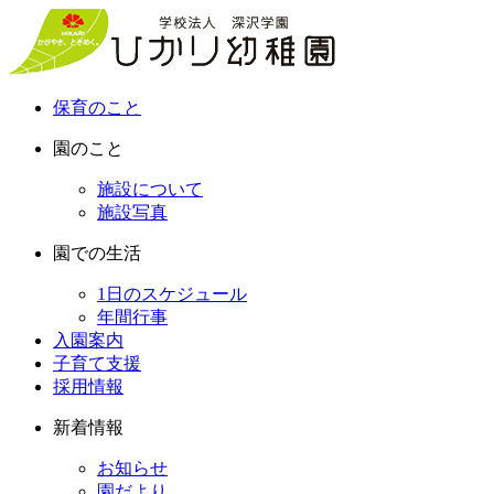
保育のこと
園のこと
施設について
施設写真
園での生活
1日のスケジュール
年間行事
入園案内
子育て支援
採用情報
新着情報
お知らせ
園だより