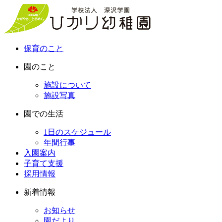
保育のこと
園のこと
施設について
施設写真
園での生活
1日のスケジュール
年間行事
入園案内
子育て支援
採用情報
新着情報
お知らせ
園だより