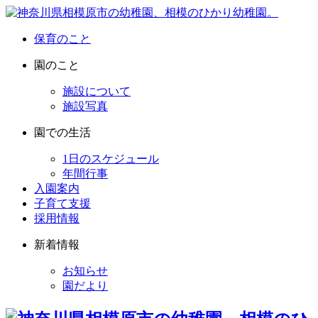
保育のこと
園のこと
施設について
施設写真
園での生活
1日のスケジュール
年間行事
入園案内
子育て支援
採用情報
新着情報
お知らせ
園だより