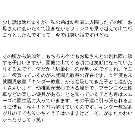
少し話は逸れますが、私の弟は幼稚園に入園したての頃、お
母さんに会いたくて泣きながらフェンスを乗り越えて出て行
こうとしたんですって。今では笑い話ですけどね。
その頃から約30年、もちろん今でもお母さんとの別れ際に涙
する子はいますが、園庭に出てくる頃には笑顔になっていた
りするんです。何だか「馴染む」のが早いんですよね。そこ
に一役買っているのが未就園児教室の存在です。今年度も未
就園児教室「キンダー教室」から進級してきた子ども達がた
くさんいます。幼稚園が安心できる場所で、ブランコや三輪
車などの楽しい遊具があることを知っている子ども達はスム
ーズに園生活に入っていきます。その子達に引っ張られるよ
うに僕も！私も！と打ち解けていくのです。キンダー教室あ
がりの子でも泣いちゃう子はいますけど、そこがまたかわい
かったりして（笑）