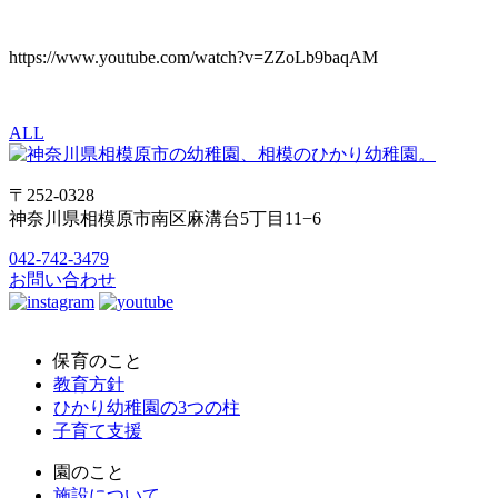
https://www.youtube.com/watch?v=ZZoLb9baqAM
ALL
〒252-0328
神奈川県相模原市南区麻溝台5丁目11−6
042-742-3479
お問い合わせ
保育のこと
教育方針
ひかり幼稚園の3つの柱
子育て支援
園のこと
施設について