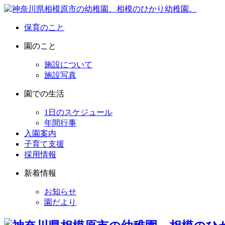
保育のこと
園のこと
施設について
施設写真
園での生活
1日のスケジュール
年間行事
入園案内
子育て支援
採用情報
新着情報
お知らせ
園だより