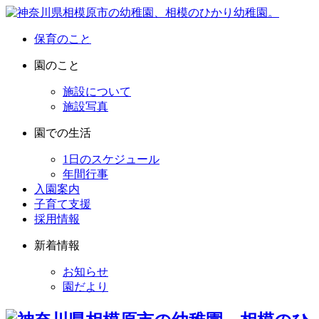
保育のこと
園のこと
施設について
施設写真
園での生活
1日のスケジュール
年間行事
入園案内
子育て支援
採用情報
新着情報
お知らせ
園だより