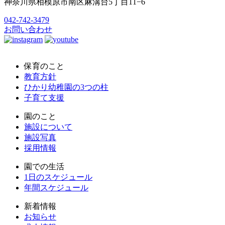
神奈川県相模原市南区麻溝台5丁目11−6
042-742-3479
お問い合わせ
保育のこと
教育方針
ひかり幼稚園の3つの柱
子育て支援
園のこと
施設について
施設写真
採用情報
園での生活
1日のスケジュール
年間スケジュール
新着情報
お知らせ