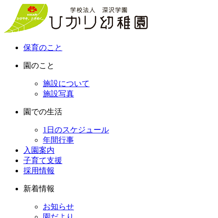
保育のこと
園のこと
施設について
施設写真
園での生活
1日のスケジュール
年間行事
入園案内
子育て支援
採用情報
新着情報
お知らせ
園だより