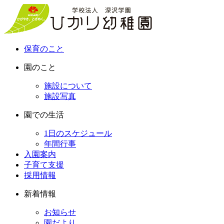
保育のこと
園のこと
施設について
施設写真
園での生活
1日のスケジュール
年間行事
入園案内
子育て支援
採用情報
新着情報
お知らせ
園だより